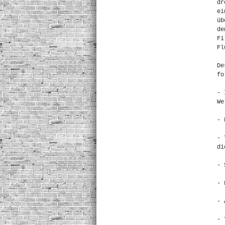
dr
ei
üb
de
Fi
Fl
De
fo
- 
We
- 
- 
di
- 
- 
- 
- 