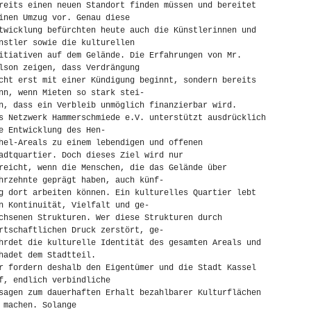
reits einen neuen Standort finden müssen und bereitet
inen Umzug vor. Genau diese
twicklung befürchten heute auch die Künstlerinnen und
nstler sowie die kulturellen
itiativen auf dem Gelände. Die Erfahrungen von Mr.
lson zeigen, dass Verdrängung
cht erst mit einer Kündigung beginnt, sondern bereits
nn, wenn Mieten so stark stei-
n, dass ein Verbleib unmöglich finanzierbar wird.
s Netzwerk Hammerschmiede e.V. unterstützt ausdrücklich
e Entwicklung des Hen-
hel-Areals zu einem lebendigen und offenen
adtquartier. Doch dieses Ziel wird nur
reicht, wenn die Menschen, die das Gelände über
hrzehnte geprägt haben, auch künf-
g dort arbeiten können. Ein kulturelles Quartier lebt
n Kontinuität, Vielfalt und ge-
chsenen Strukturen. Wer diese Strukturen durch
rtschaftlichen Druck zerstört, ge-
hrdet die kulturelle Identität des gesamten Areals und
hadet dem Stadtteil.
r fordern deshalb den Eigentümer und die Stadt Kassel
f, endlich verbindliche
sagen zum dauerhaften Erhalt bezahlbarer Kulturflächen
 machen. Solange