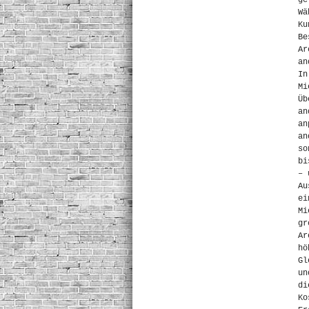
ge
Wä
Ku
Be
Ar
an
In
Mi
Üb
an
an
an
so
bi
– 
Au
ei
Mi
gr
Ar
hö
Gl
un
di
Ko