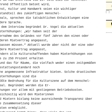
l im HNA-Interview vom 20. Juli 2026 zur Kenntnis.
hrend öffentlich betont wird,
nst, Kultur und Handwerk seien ein wichtiger
standteil des zukünftigen Henschel-
eals, sprechen die tatsächlichen Entwicklungen eine
dere Sprache.
 dem Interview begründet Dr. Vogel die aktuellen
eterhöhungen: „Wir haben seit der
ernahme des Geländes vor fünf Jahren den einen oder
deren Mietvertrag angepasst,
passen müssen.“ Aktuell wurde aber nicht der eine oder
dere Mietvertrag angepasst,
ndern alle Kulturschaffenden haben Mieterhöhungen von
s zu 250 Prozent erhalten
und das für Räume, die vielfach weder einen zeitgemäßen
sstattungsstandard noch
ne angemessene Infrastruktur bieten. Solche drastischen
eterhöhungen sind die
ößte Bedrohung für die Kulturszene auf dem Henschel-
eal. Begründet werden die Er-
hungen vor allem mit gestiegenen Betriebskosten.
eichzeitig wird den Mieterinnen
d Mietern bislang keine ausreichende Transparenz über
e Zusammensetzung dieser
sten ermöglicht.