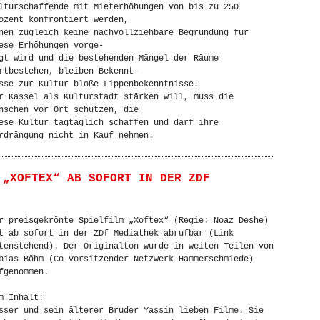
lturschaffende mit Mieterhöhungen von bis zu 250
ozent konfrontiert werden,
nen zugleich keine nachvollziehbare Begründung für
ese Erhöhungen vorge-
gt wird und die bestehenden Mängel der Räume
rtbestehen, bleiben Bekennt-
sse zur Kultur bloße Lippenbekenntnisse.
r Kassel als Kulturstadt stärken will, muss die
nschen vor Ort schützen, die
ese Kultur tagtäglich schaffen und darf ihre
rdrängung nicht in Kauf nehmen.
 „XOFTEX“ AB SOFORT IN DER ZDF
r preisgekrönte Spielfilm „Xoftex“ (Regie: Noaz Deshe)
t ab sofort in der ZDf Mediathek abrufbar (Link
tenstehend). Der Originalton wurde in weiten Teilen von
bias Böhm (Co-Vorsitzender Netzwerk Hammerschmiede)
fgenommen.
m Inhalt:
sser und sein älterer Bruder Yassin lieben Filme. Sie