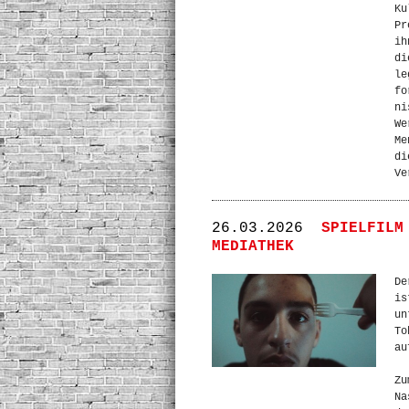
Ku
Pr
ih
di
le
fo
ni
We
Me
di
Ve
26.03.2026
SPIELFILM
MEDIATHEK
De
is
un
To
au
Zu
Na