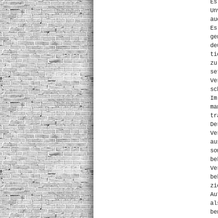
Es
Un
au
Es
ge
de
ti
zu
se
Ve
sc
Im
ma
tr
De
Ve
au
so
be
Ve
be
zi
Au
al
be