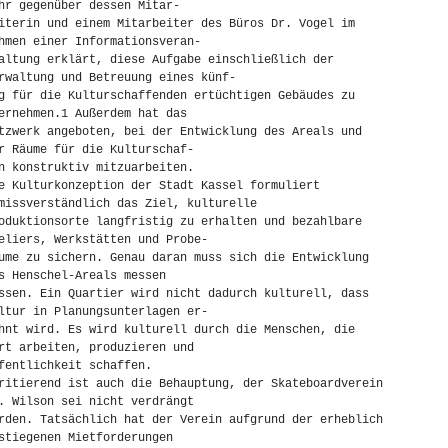
hr gegenüber dessen Mitar-
iterin und einem Mitarbeiter des Büros Dr. Vogel im
hmen einer Informationsveran-
altung erklärt, diese Aufgabe einschließlich der
rwaltung und Betreuung eines künf-
g für die Kulturschaffenden ertüchtigen Gebäudes zu
ernehmen.1 Außerdem hat das
tzwerk angeboten, bei der Entwicklung des Areals und
r Räume für die Kulturschaf-
n konstruktiv mitzuarbeiten.
e Kulturkonzeption der Stadt Kassel formuliert
missverständlich das Ziel, kulturelle
oduktionsorte langfristig zu erhalten und bezahlbare
eliers, Werkstätten und Probe-
ume zu sichern. Genau daran muss sich die Entwicklung
s Henschel-Areals messen
ssen. Ein Quartier wird nicht dadurch kulturell, dass
ltur in Planungsunterlagen er-
hnt wird. Es wird kulturell durch die Menschen, die
rt arbeiten, produzieren und
fentlichkeit schaffen.
ritierend ist auch die Behauptung, der Skateboardverein
. Wilson sei nicht verdrängt
rden. Tatsächlich hat der Verein aufgrund der erheblich
stiegenen Mietforderungen